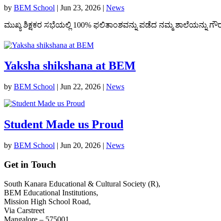
by
BEM School
|
Jun 23, 2026
|
News
ಮುಖ್ಯ ಶಿಕ್ಷಕರ ಸಭೆಯಲ್ಲಿ 100% ಫಲಿತಾಂಶವನ್ನು ಪಡೆದ ನಮ್ಮ ಶಾಲೆಯನ್ನು ಗೌ
Yaksha shikshana at BEM
by
BEM School
|
Jun 22, 2026
|
News
Student Made us Proud
by
BEM School
|
Jun 20, 2026
|
News
Get in Touch
South Kanara Educational & Cultural Society (R),
BEM Educational Institutions,
Mission High School Road,
Via Carstreet
Mangalore – 575001.